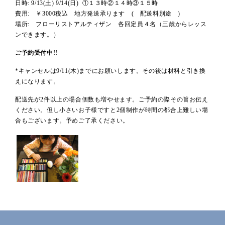
日時: 9/13(土) 9/14(日) ①１３時②１４時③１５時
費用: ￥3000税込 地方発送承ります ( 配送料別途 )
場所: フローリストアルティザン 各回定員４名（三歳からレッス
ンできます。）
ご予約受付中!!
*キャンセルは9/11(木)までにお願いします。その後は材料と引き換
えになります。
配送先が2件以上の場合個数も増やせます。ご予約の際その旨お伝え
ください。但し小さいお子様ですと2個制作が時間の都合上難しい場
合もございます。予めご了承ください。